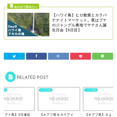
【ハワイ島】ヒロ散策とカラパ
ナナイトマーケット。夜はプナ
のジャングル奥地でヤナさん誕
生日会【9日目】
RELATED POST
イ日記
ハワイ日記
ハワイ日記
オアフ島＆カウアイ
【オアフ島】さようなら
【カウアイ島】2日