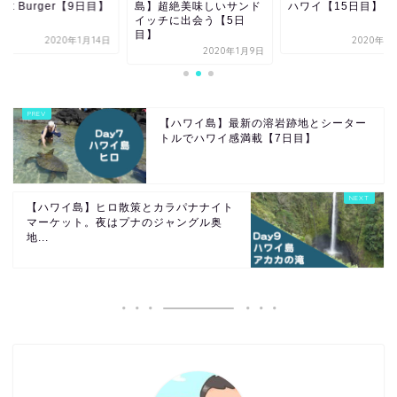
】超絶美味しいサンド
ハワイ【15日目】
Street Burger【9
ッチに出会う【5日
】
2020年1月15日
2020年1
2020年1月9日
【ハワイ島】最新の溶岩跡地とシーター
トルでハワイ感満載【7日目】
【ハワイ島】ヒロ散策とカラパナナイト
マーケット。夜はプナのジャングル奥
地...